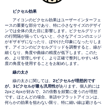
ピクセル効果
アイコンのピクセル効果はユーザーインターフェ
ースの重要な部分であり、特に小さなサイズのデザイ
ンでは全体の見た目に影響します。ピクセルグリッド
の行間隔が揃っていないと、小さなアイコンのエッジ
がギザギザになったり、ぼやけた印象になったりしま
す。アイコンのピクセルグリッドを調整すると、線が
細くなり、角度や曲線の精度が低下します。このた
め、より管理しやすく、より正確で整列しやすい
45
度の角度を使用することをお勧めします。
線の太さ
線の太さに関しては、
2
ピクセルが理想的です
が、
3
ピクセルが最も汎用性が
あります。個人的には
2pxと
4pxが
好みで、
2の
倍数を頻繁に使うのが理想
です。ほとんどの場合、単語やフラットアイコンは、
何らかの効果を狙わない限り、特に細い線は避けるべ