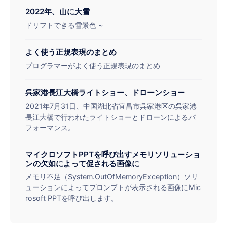
もりが感じられる、今朝採れたばかりの新鮮な黄桃が
2022年、山に大雪
手に入る。湖北省宜昌市を中心に送料無料でお届けし
ドリフトできる雪景色 ~
ます。
よく使う正規表現のまとめ
プログラマーがよく使う正規表現のまとめ
呉家港長江大橋ライトショー、ドローンショー
2021年7月31日、中国湖北省宜昌市呉家港区の呉家港
長江大橋で行われたライトショーとドローンによるパ
フォーマンス。
マイクロソフトPPTを呼び出すメモリソリューショ
ンの欠如によって促される画像に
メモリ不足（System.OutOfMemoryException）ソリ
ューションによってプロンプトが表示される画像にMic
rosoft PPTを呼び出します。