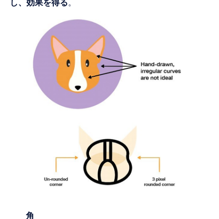
し、効果を得る
。
角