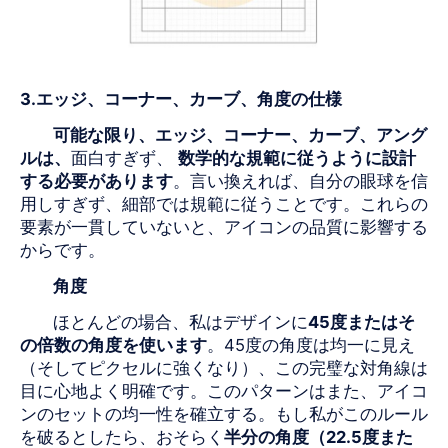
3.
エッジ、コーナー、カーブ、角度の仕様
可能な限り、エッジ、コーナー、カーブ、アング
ルは、
面白すぎず、
数学的な規範に従うように設計
する必要があります
。言い換えれば、自分の眼球を信
用しすぎず、細部では規範に従うことです。これらの
要素が一貫していないと、アイコンの品質に影響する
からです。
角度
ほとんどの場合、私はデザインに
45
度またはそ
の倍数の角度を
使います
。
45
度の角度は均一に見え
（そしてピクセルに強くなり）、この完璧な対角線は
目に心地よく明確です。このパターンはまた、アイコ
ンのセットの均一性を確立する。もし私がこのルール
を破るとしたら、おそらく
半分の角度（
22.5
度
また