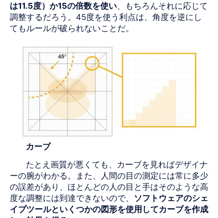
は
11.5
度）か
15の
倍数を
使い
、もちろんそれに応じて
調整するだろう。
45
度を使う利点は、角度を逆にし
てもルールが破られないことだ。
カーブ
たとえ画質が悪くても、カーブを見ればデザイナ
ーの腕がわかる。また、人間の目の測定には常に多少
の誤差があり、ほとんどの人の目と手はそのような高
度な調整には到達できないので、
ソフトウェアのシェ
イプツールといくつかの図形を使用してカーブを作成