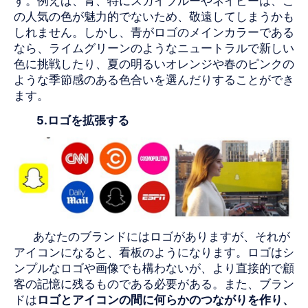
す。例えば、青、特にスカイブルーやネイビーは、こ
の人気の色が魅力的でないため、敬遠してしまうかも
しれません。しかし、青が
ロゴの
メインカラーである
なら、ライムグリーンのようなニュートラルで新しい
色に挑戦したり、夏の明るいオレンジや春のピンクの
ような季節感のある色合いを選んだりすることができ
ます。
5.
ロゴを
拡張する
あなたのブランドには
ロゴが
ありますが、それが
アイコンになると、看板のようになります。ロゴはシ
ンプル
な
ロゴや画像でも構わないが、より直接的で顧
客の記憶に残るものである必要がある。また、ブラン
ドは
ロゴとアイコンの間に何らかのつながりを作り、