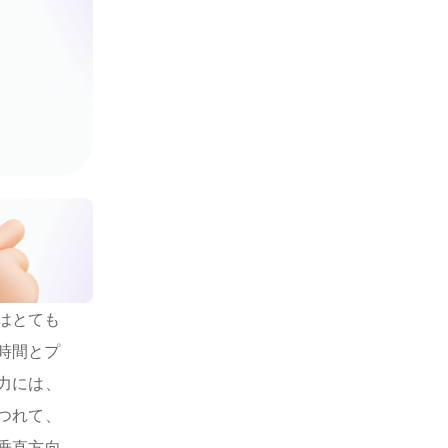
はとても
時間とプ
力には、
つれて、
垂直方向