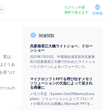
ログイン不要
ー
無料で使えます
日本語
関連閲覧
呉家港長江大橋ライトショー、ドロー
ンショー
。実は、
2021年7月31日、中国湖北省宜昌市呉家港
区の呉家港長江大橋で行われたライトショ
はどうあ
ーとドローンによるパフォーマンス。
を見つけ
マイクロソフトPPTを呼び出すメモリ
ソリューションの欠如によって促され
る画像に
ゴールの
メモリ不足（System.OutOfMemoryExce
ption）ソリューションによってプロンプ
トが表示される画像にMicrosoft PPTを呼
び出します。