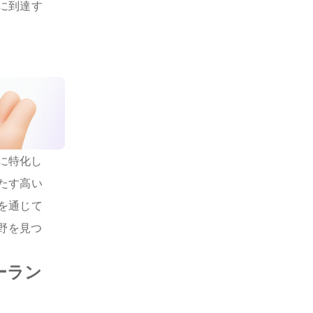
に到達す
に特化し
たす高い
を通じて
野を見つ
ーラン