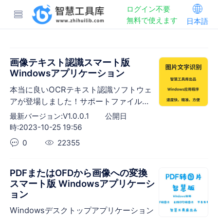
ログイン不要
無料で使えます
日本語
画像テキスト認識スマート版
Windowsアプリケーション
本当に良いOCRテキスト認識ソフトウェ
アが登場しました！サポートファイル：
pdf、jpg、jpeg、png、bmp。正確な認
最新バージョン:V1.0.0.1
公開日
識：中国語、英語、数字。ローカル
時:2023-10-25 19:56
Windowsアプリケーション、サーバー
0
22355
は、データの漏洩を排除するために、任
意のファイルを格納しません。認識速
度、高精度、バッチサポート、超シンプ
PDFまたはOFDから画像への変換
ルな操作手順。
スマート版 Windowsアプリケーシ
ョン
Windowsデスクトップアプリケーション