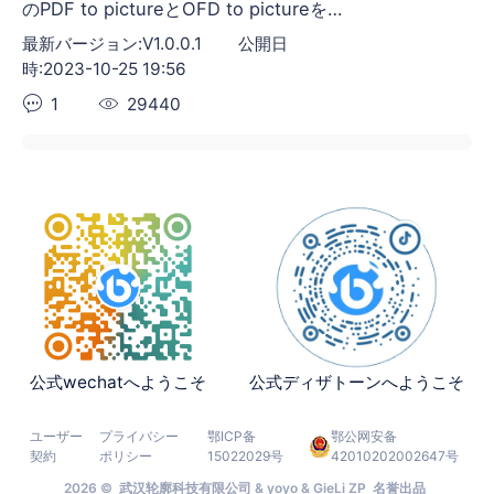
のPDF to pictureとOFD to pictureを同
時にサポートする、実に優れたアプリケ
最新バージョン:V1.0.0.1
公開日
ーションが登場した！
時:2023-10-25 19:56
1
29440
公式wechatへようこそ
公式ディザトーンへようこそ
ユーザー
プライバシー
鄂ICP备
鄂公网安备
契約
ポリシー
15022029号
42010202002647号
2026 © 武汉轮廓科技有限公司 & yoyo & GieLi ZP 名誉出品