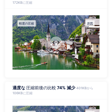
172KBに圧縮
適度な
圧縮前後の比較
74% 減少
401KBから
106KBに圧縮