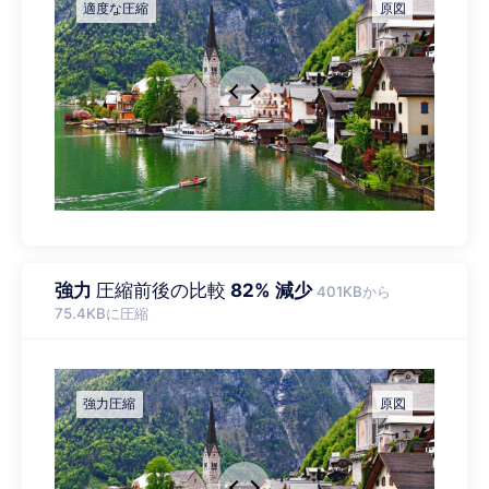
強力
圧縮前後の比較
82% 減少
401KBから
75.4KBに圧縮