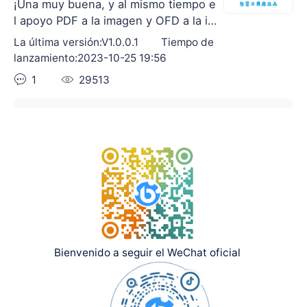
¡Una muy buena, y al mismo tiempo e
l apoyo PDF a la imagen y OFD a la im
agen de la aplicación de escritorio de
La última versión:V1.0.0.1
Tiempo de
Windows salió!
lanzamiento:2023-10-25 19:56
1
29513
Bienvenido a seguir el WeChat oficial