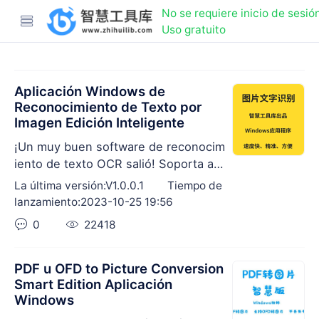
No se requiere inicio de sesió
Uso gratuito
Aplicación Windows de
Reconocimiento de Texto por
Imagen Edición Inteligente
¡Un muy buen software de reconocim
iento de texto OCR salió! Soporta arc
hivos: pdf, jpg, jpeg, png, bmp. recon
La última versión:V1.0.0.1
Tiempo de
ocimiento preciso: chino, inglés, núm
lanzamiento:2023-10-25 19:56
eros. Aplicación local de Windows, el
0
22418
servidor no almacena ningún archivo,
para eliminar la fuga de datos. Veloci
dad de reconocimiento, alta precisión
PDF u OFD to Picture Conversion
, soporte de lotes, procedimientos op
Smart Edition Aplicación
Windows
erativos ultra sencillos.