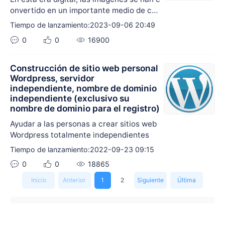
onvertido en un importante medio de co
municación y expresión para nosotros. Si
Tiempo de lanzamiento:2023-09-06 20:49
n embargo, el tamaño de los archivos de
0
0
16900
imagen suele convertirse en un problem
a cuando los compartimos y almacenam
os. Afortunadamente, la aparición de la h
Construcción de sitio web personal
erramienta de compresión de imágenes
Wordpress, servidor
independiente, nombre de dominio
en línea Kit de Herramientas Inteligentes
independiente (exclusivo su
nos permite resolver este problema fácil
nombre de dominio para el registro)
mente. Esta asombrosa herramienta no s
ólo puede comprimir imágenes de forma
Ayudar a las personas a crear sitios web
eficaz, sino que también garantiza la cali
Wordpress totalmente independientes
dad de las imágenes, lo que nos permite
Tiempo de lanzamiento:2022-09-23 09:15
compartirlas más fácil y rápidamente.
0
0
18865
Inicio
Anterior
1
2
Siguiente
Última
página