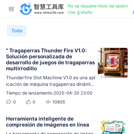
No se requiere inicio de sesión
Uso gratuito
Todo
" Tragaperras Thunder Fire V1.0:
Solución personalizada de
desarrollo de juegos de tragaperras
multirrodillo
Thunderfire Slot Machine V1.0 es una apl
icación de máquina tragaperras dinámic
a desarrollada sobre la base de WPF que
Tiempo de lanzamiento:2025-04-30 23:00
admite el juego de tirada múltiple de cart
0
0
10905
as y contiene ricas combinaciones de ma
pas, personajes y armas para escenarios
de juego y entretenimiento. Ofrecemos
Herramienta inteligente de
servicios personalizados de desarrollo d
compresión de imágenes en línea
e software de máquinas tragaperras par
La herramienta de compresión de imáge