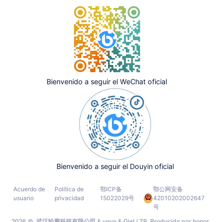
Bienvenido a seguir el WeChat oficial
Bienvenido a seguir el Douyin oficial
Acuerdo de
Política de
鄂ICP备
鄂公网安备
usuario
privacidad
15022029号
42010202002647
号
2026 © 武汉轮廓科技有限公司 & yoyo & GieLi ZP Producido por honor