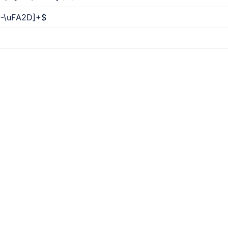
0-\uFA2D]+$
19)[0-9]{9}$
\d{8}$)|(^(0[0-9]{2,3}\-)?([2-9][0-9]{6,7})+(\-[0-9]{1,4})?$)
$）（?[^a-zA-Z0-9]+$)\S{6,12}$