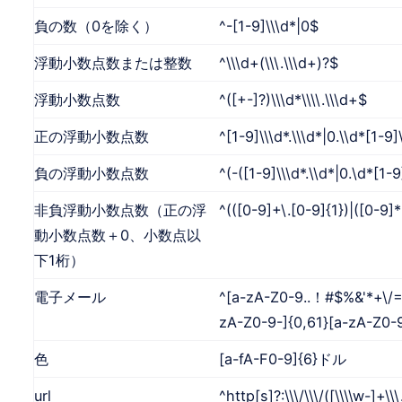
負の数（0を除く）
^-[1-9]\\\d*|0$
浮動小数点数または整数
^\\\d+(\\\.\\\d+)?$
浮動小数点数
^([+-]?)\\\d*\\\\.\\\d+$
正の浮動小数点数
^[1-9]\\\d*.\\\d*|0.\\d*[1-9
負の浮動小数点数
^(-([1-9]\\\d*.\\d*|0.\d*[1-
非負浮動小数点数（正の浮
^(([0-9]+\.[0-9]{1})|([0-9]*
動小数点数＋0、小数点以
下1桁）
電子メール
^[a-zA-Z0-9..！#$%&'*+\/=?
zA-Z0-9-]{0,61}[a-zA-Z0-9
色
[a-fA-F0-9]{6}ドル
url
^http[s]?:\\\/\\\/([\\\\w-]+\\