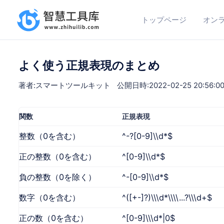
トップページ
オン
よく使う正規表現のまとめ
著者:スマートツールキット
公開日時:2022-02-25 20:56:0
関数
正規表現
整数（0を含む）
^-?[0-9]\\d*$
正の整数（0を含む）
^[0-9]\\d*$
負の整数（0を除く）
^-[0-9]\\d*$
数字（0を含む）
^([+-]?)\\\d*\\\\...?\\\d+$
正の数（0を含む）
^[0-9]\\\d*|0$