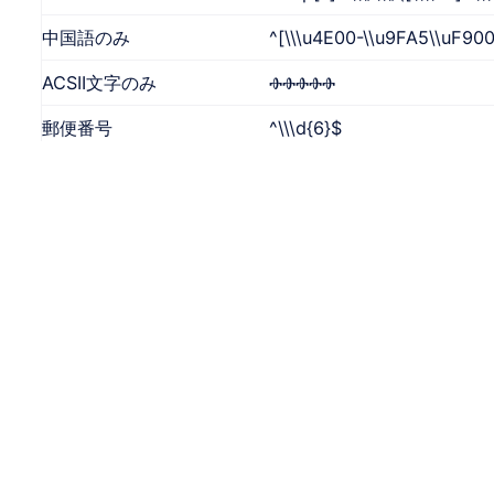
中国語のみ
^[\\\u4E00-\\u9FA5\\uF90
ACSII文字のみ
ⰪⰪⰪⰪⰪ
郵便番号
^\\\d{6}$
携帯電話番号
^(11|12|13|14|15|16|17|18|
携帯電話番号と固定電話番
(^1[1|2|3|4|5|6|7|8|9][0-9]
号
空でない
^\\\S+$
アルファベット
A-Za-z]+$.
大文字のみ
大文字のみ
小文字のみ
^[a-z]+$
パスワード（数字、アルフ
^(?!\D+$)(?![a-zA-Z0-9]+