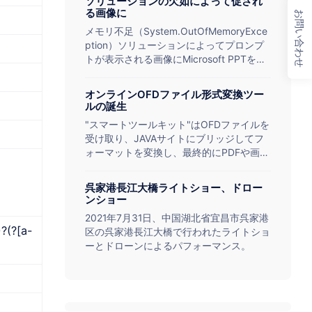
ソリューションの欠如によって促され
る画像に
お問い合わせ
メモリ不足（System.OutOfMemoryExce
ption）ソリューションによってプロンプ
トが表示される画像にMicrosoft PPTを呼
び出します。
オンラインOFDファイル形式変換ツー
ルの誕生
"スマートツールキット"はOFDファイルを
受け取り、JAVAサイトにブリッジしてフ
ォーマットを変換し、最終的にPDFや画像
をユーザーに提示する。
呉家港長江大橋ライトショー、ドロー
ンショー
2021年7月31日、中国湖北省宜昌市呉家港
?(?[a-
区の呉家港長江大橋で行われたライトショ
ーとドローンによるパフォーマンス。