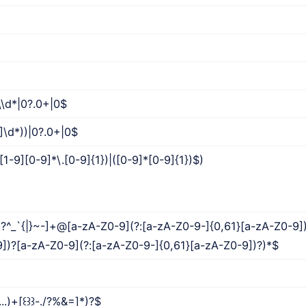
]\\d*|0?.0+|0$
9]\d*))|0?.0+|0$
[1-9][0-9]*\.[0-9]{1})|([0-9]*[0-9]{1})$)
^_`{|}~-]+@[a-zA-Z0-9](?:[a-zA-Z0-9-]{0,61}[a-zA-Z0-9])
])?[a-zA-Z0-9](?:[a-zA-Z0-9-]{0,61}[a-zA-Z0-9])?)*$
\...)+[꒰꒱꒱-./?%&=]*)?$