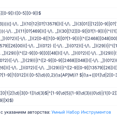
5][0-9]):([0-5][0-9])$
3})))([-\/\. _])(10|12|0?[13578])([-\/\. _])(3[01]|[12][0-9]|0?[
)(-\/\. _])(11|0?[469])([-\/\. _])(30|[12][0-9]|0?[1-9]))|(^((1
. _])(0?2)([-\/\. _])(2[0-8]|1[0-9]|0?[1-9]))|(^([2468][048]00)
3579][26]00)([-\/\. _])(0?2) ([-\/\. _])(0?2)([-\/\. _])(29))|(^([
. _])(29))|(^([2-9][0-9][0][48])([-\/\. _])(0?2)([-\/\. _])(29))|(
0?2)([-\/\. _])(29))|(^([2-9][0-9][2468][048])([-\/\. _])(0?2)(
6])([-\/\. _])(0?2)([-\/\. _])(29))|(^([2-9][0-9][13579][26])([-
(0?[1-9]|1[012])(:[0-5]\d){0,2}(\s[AP]M))? $|(\s+([01]\d|2[0-3
([0|1|2]\d)|3[0-1])\d{3}$|^[1-9]\d{5}[1-9]\d{3}((0\d)|(1[0-2]
-9]|X)$)
с указанием авторства:
Умный Набор Инструментов