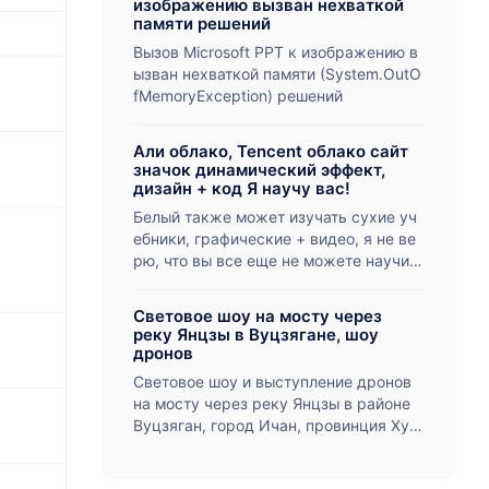
изображению вызван нехваткой
ий фрукт этого сезона. Свежие желты
памяти решений
е персики, собранные только сегодня
Вызов Microsoft PPT к изображению в
утром, с ароматом утренней росы и т
ызван нехваткой памяти (System.OutO
еплом солнца, уже доступны. Где бы
fMemoryException) решений
вы ни находились, мы быстро достави
м вам сладость лета с бесплатной дос
тавкой по городу Ичан, провинция Ху
Али облако, Tencent облако сайт
значок динамический эффект,
бэй.
дизайн + код Я научу вас!
Белый также может изучать сухие уч
ебники, графические + видео, я не ве
рю, что вы все еще не можете научит
ься!
Световое шоу на мосту через
реку Янцзы в Вуцзягане, шоу
дронов
Световое шоу и выступление дронов
на мосту через реку Янцзы в районе
Вуцзяган, город Ичан, провинция Хуб
эй, 31 июля 2021 года, Китай.