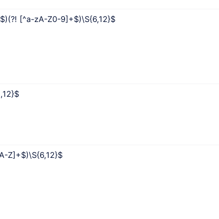
+$)(?! [^a-zA-Z0-9]+$)\S{6,12}$
8,12}$
^A-Z]+$)\S{6,12}$