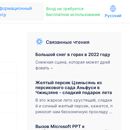
формационный
Вход не требуется
Бесплатное использование
нтр
Русский
Связанные чтения
Большой снег в горах в 2022 году
Снежная сцена, которая может дрей
фовать ~
Желтый персик Цзиньсянь из
персикового сада Аньфуси в
Чжицзяне - сладкий подарок лета
В это жаркое лето хрустящий, сладки
й и сочный желтый персик, кажется, п
риносит нам бесконечную прохладу и
счастье. Желтые персики Jinxiang из
персикового сада Anfusi в городе Чжи
Вызов Microsoft PPT к
цзян, провинция Хубэй, - просто лучш