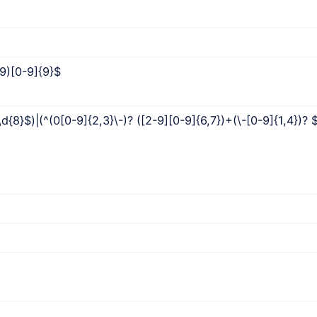
19)[0-9]{9}$
\d{8}$)|(^(0[0-9]{2,3}\-)? ([2-9][0-9]{6,7})+(\-[0-9]{1,4})? 