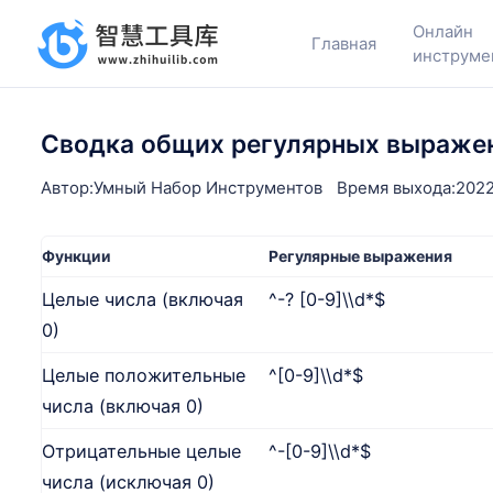
Онлайн
Главная
инструме
Сводка общих регулярных выраже
Автор:Умный Набор Инструментов
Время выхода:2022
Функции
Регулярные выражения
Целые числа (включая
^-? [0-9]\\d*$
0)
Целые положительные
^[0-9]\\d*$
числа (включая 0)
Отрицательные целые
^-[0-9]\\d*$
числа (исключая 0)