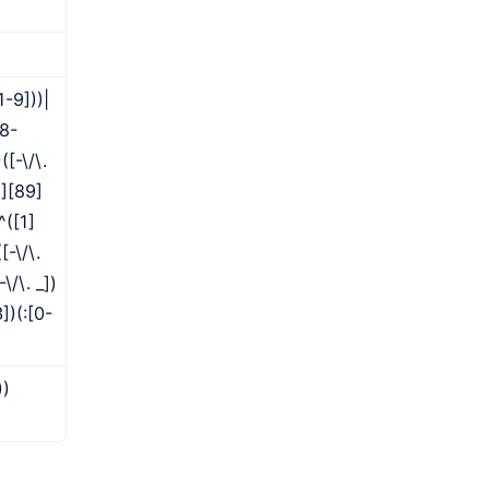
1-9]))|
[8-
([-\/\.
1][89]
^([1]
[-\/\.
\/\. _])
])(:[0-
))