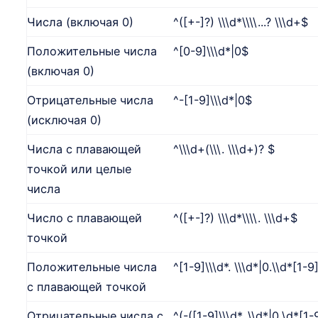
Числа (включая 0)
^([+-]?) \\\d*\\\\...? \\\d+$
Положительные числа
^[0-9]\\\d*|0$
(включая 0)
Отрицательные числа
^-[1-9]\\\d*|0$
(исключая 0)
Числа с плавающей
^\\\d+(\\\. \\\d+)? $
точкой или целые
числа
Число с плавающей
^([+-]?) \\\d*\\\\. \\\d+$
точкой
Положительные числа
^[1-9]\\\d*. \\\d*|0.\\d*[1-
с плавающей точкой
Отрицательные числа с
^(-([1-9]\\\d*. \\d*|0.\d*[1