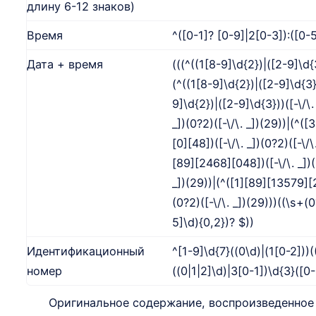
длину 6-12 знаков)
Время
^([0-1]? [0-9]|2[0-3]):([0-
Дата + время
(((^((1[8-9]\d{2})|([2-9]\d{
(^((1[8-9]\d{2})|([2-9]\d{3})
9]\d{2})|([2-9]\d{3}))([-\/\
_])(0?2)([-\/\. _])(29))|(^([
[0][48])([-\/\. _])(0?2)([-\/\
[89][2468][048])([-\/\. _])(
_])(29))|(^([1][89][13579][2
(0?2)([-\/\. _])(29)))((\s+
5]\d){0,2})? $))
Идентификационный
^[1-9]\d{7}((0\d)|(1[0-2]))(
номер
((0|1|2]\d)|3[0-1])\d{3}([0
Оригинальное содержание, воспроизведенное 