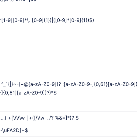
*[1-9][0-9]*\. [0-9]{1})|([0-9]*[0-9]{1})$)
^_`{|}~-]+@[a-zA-Z0-9](? :[a-zA-Z0-9-]{0,61}[a-zA-Z0-9])?
-]{0,61}[a-zA-Z0-9])?)*$
\\...) +[\\\\\w-]+([\\\w-. /? %&=]*)? $
0-\uFA2D]+$