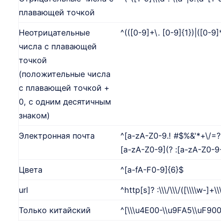
плавающей точкой
Неотрицательные
^(([0-9]+\. [0-9]{1})|([0-9]
числа с плавающей
точкой
(положительные числа
с плавающей точкой +
0, с одним десятичным
знаком)
Электронная почта
^[a-zA-Z0-9.! #$%&'*+\/=? 
[a-zA-Z0-9](? :[a-zA-Z0-9
Цвета
^[a-fA-F0-9]{6}$
url
^http[s]? :\\\/\\\/([\\\\w-]+\
Только китайский
^[\\\u4E00-\\u9FA5\\uF90