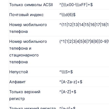
Только символы ACSII
^[\\\x00-\\\xFF]+$
Почтовый индекс
^\\\d{6}$
Номер мобильного
^(11|12|13|14|15|16|17|18|
телефона
Номер мобильного
(^1[1|2|3|4|5|6|7|8|9][0-9]
телефона и
стационарного
телефона
Непустой
^\\\S+$
Алфавит
^[A-Za-z]+$
Только верхний
^[A-Z]+$
регистр
Только нижний регистр
^[a-z]+$