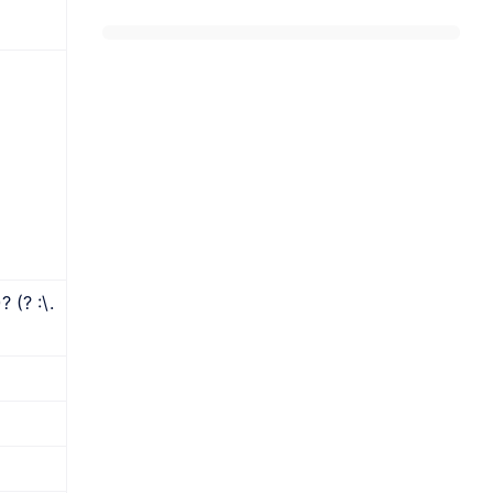
 (? :\.