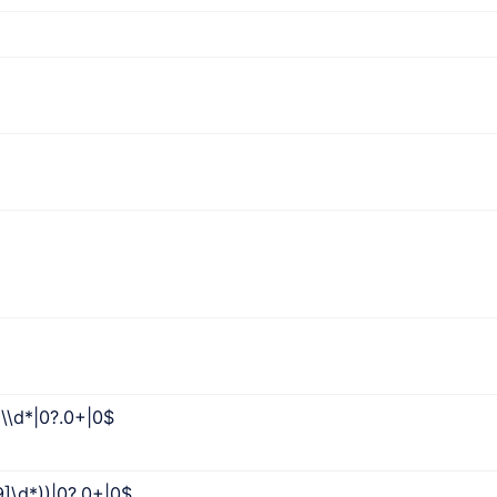
9]\\d*|0?.0+|0$
-9]\d*))|0?.0+|0$