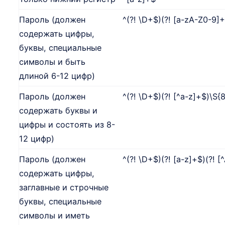
Пароль (должен
^(?! \D+$)(?! [a-zA-Z0-9]
содержать цифры,
буквы, специальные
символы и быть
длиной 6-12 цифр)
Пароль (должен
^(?! \D+$)(?! [^a-z]+$)\S{
содержать буквы и
цифры и состоять из 8-
12 цифр)
Пароль (должен
^(?! \D+$)(?! [a-z]+$)(?! [
содержать цифры,
заглавные и строчные
буквы, специальные
символы и иметь