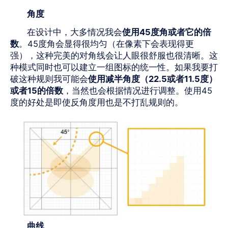
角度
在设计中，大多情况我会
使用
45
度角或者它的倍
数
。
45
度角会显得很均匀（在像素下会表现得更
强），这种完美的对角线会让人眼很舒服也很清晰。这
种模式同时也可以建立一组图标的统一性。如果我要打
破这种规则我可能会
使用减半角度（
22.5
或者
11.5
度）
或者
15
的倍数
，当然也会根据情况进行调整。使用
45
度的好处是即使反角度用也是不打乱规则的。
曲线