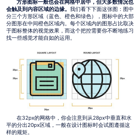
方形图标一般也会在网格中居中，但大多数情况也
会触及到内容区域的边缘。
我们看下下面这张图：图中
分三个方形区域（蓝色、橙色和绿色），图标中的大部
分图形在中间橙色区域内。每个区域内的图形占比取决
于图标整体的视觉效果，而这个把控需要你不断地练习
找一些感觉才能自如的运用。
在
32px
的网格中，你会注意到从
28px
中垂直和水
平的分出
20px
区域，一般在设计图标时会试图遵循这
样的规矩。