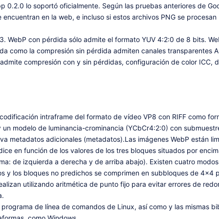
bp 0.2.0 lo soportó oficialmente. Según las pruebas anteriores de G
 encuentran en la web, e incluso si estos archivos PNG se procesa
ebP con pérdida sólo admite el formato YUV 4:2:0 de 8 bits. WebP 
da como la compresión sin pérdida admiten canales transparentes Alp
mite compresión con y sin pérdidas, configuración de color ICC, da
 codificación intraframe del formato de vídeo VP8 con RIFF como fo
 un modelo de luminancia-crominancia (YCbCr4:2:0) con submuestreo
va metadatos adicionales (metadatos).Las imágenes WebP están limit
e en función de los valores de los tres bloques situados por encima 
ma: de izquierda a derecha y de arriba abajo). Existen cuatro modos 
 y los bloques no predichos se comprimen en subbloques de 4×4 píx
izan utilizando aritmética de punto fijo para evitar errores de red
a.
n programa de línea de comandos de Linux, así como y las mismas b
ataformas, como Windows.