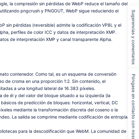
oogle, la compresión sin pérdidas de WebP reduce el tamaño del
n utilizando pngcrush y PNGOUT, WebP sigue reduciendo el
Sugerencias y comentarios
sin pérdidas (reversible) admite la codificación VP8L y el
ha, perfiles de color ICC y datos de interpretación XMP.
tos de interpretación XMP y canal transparente Alpha.
rmato contenedor. Como tal, es un esquema de conversión
Póngase en contacto con nosotros
 de croma en una proporción 1:2. Sin contenido, el
adas a una longitud lateral de 16.383 píxeles.
de él y del valor del bloque situado a su izquierda (la
básicos de predicción de bloques: horizontal, vertical, DC
eles mediante la transformación discreta del coseno o la
ondeo. La salida se comprime mediante codificación de entropía.
ibliotecas para la descodificación que WebM. La comunidad de