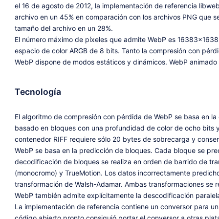
el 16 de agosto de 2012, la implementación de referencia libwe
archivo en un 45% en comparación con los archivos PNG que se
tamaño del archivo en un 28%.
El número máximo de píxeles que admite WebP es 16383x16383. W
espacio de color ARGB de 8 bits. Tanto la compresión con pérdi
WebP dispone de modos estáticos y dinámicos. WebP animado ad
Tecnología
El algoritmo de compresión con pérdida de WebP se basa en la
basado en bloques con una profundidad de color de ocho bits y
contenedor RIFF requiere sólo 20 bytes de sobrecarga y conser
WebP se basa en la predicción de bloques. Cada bloque se predic
decodificación de bloques se realiza en orden de barrido de tra
(monocromo) y TrueMotion. Los datos incorrectamente predichos
transformación de Walsh-Adamar. Ambas transformaciones se real
WebP también admite explícitamente la descodificación paralel
La implementación de referencia contiene un conversor para u
código abierto pronto consiguió portar el conversor a otras pl