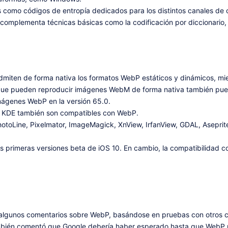
omo códigos de entropía dedicados para los distintos canales de colo
o complementa técnicas básicas como la codificación por diccionario, 
miten de forma nativa los formatos WebP estáticos y dinámicos, mi
 que pueden reproducir imágenes WebM de forma nativa también pue
mágenes WebP en la versión 65.0.
 KDE también son compatibles con WebP.
PhotoLine, Pixelmator, ImageMagick, XnView, IrfanView, GDAL, Asepri
 primeras versiones beta de iOS 10. En cambio, la compatibilidad co
o algunos comentarios sobre WebP, basándose en pruebas con otros 
bién comentó que Google debería haber esperado hasta que WebP pu