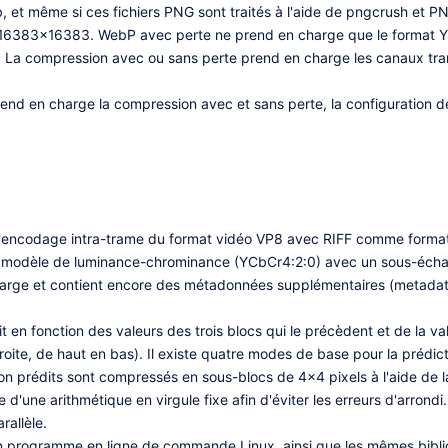
, et même si ces fichiers PNG sont traités à l'aide de pngcrush et P
6383x16383. WebP avec perte ne prend en charge que le format YUV
 La compression avec ou sans perte prend en charge les canaux trans
 en charge la compression avec et sans perte, la configuration des
l'encodage intra-trame du format vidéo VP8 avec RIFF comme format 
un modèle de luminance-chrominance (YCbCr4:2:0) avec un sous-échan
harge et contient encore des métadonnées supplémentaires (metadat
t en fonction des valeurs des trois blocs qui le précèdent et de la v
oite, de haut en bas). Il existe quatre modes de base pour la prédict
n prédits sont compressés en sous-blocs de 4×4 pixels à l'aide de l
d'une arithmétique en virgule fixe afin d'éviter les erreurs d'arrond
allèle.
r un programme en ligne de commande Linux, ainsi que les mêmes 