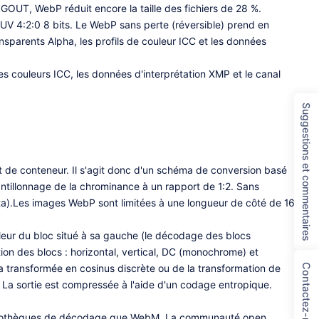
NGOUT, WebP réduit encore la taille des fichiers de 28 %.
 4:2:0 8 bits. Le WebP sans perte (réversible) prend en
parents Alpha, les profils de couleur ICC et les données
 couleurs ICC, les données d'interprétation XMP et le canal
Suggestions et commentaires
de conteneur. Il s'agit donc d'un schéma de conversion basé
tillonnage de la chrominance à un rapport de 1:2. Sans
a).Les images WebP sont limitées à une longueur de côté de 16
aleur du bloc situé à sa gauche (le décodage des blocs
ion des blocs : horizontal, vertical, DC (monochrome) et
Contactez-nous
a transformée en cosinus discrète ou de la transformation de
i. La sortie est compressée à l'aide d'un codage entropique.
bibliothèques de décodage que WebM. La communauté open