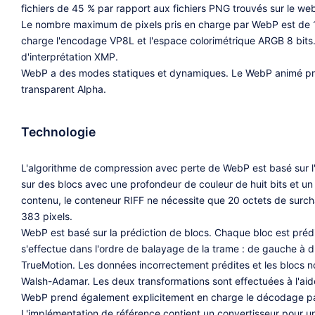
fichiers de 45 % par rapport aux fichiers PNG trouvés sur le web
Le nombre maximum de pixels pris en charge par WebP est de 1
charge l'encodage VP8L et l'espace colorimétrique ARGB 8 bits.
d'interprétation XMP.
WebP a des modes statiques et dynamiques. Le WebP animé prend
transparent Alpha.
Technologie
L'algorithme de compression avec perte de WebP est basé sur 
sur des blocs avec une profondeur de couleur de huit bits et 
contenu, le conteneur RIFF ne nécessite que 20 octets de surc
383 pixels.
WebP est basé sur la prédiction de blocs. Chaque bloc est prédi
s'effectue dans l'ordre de balayage de la trame : de gauche à dr
TrueMotion. Les données incorrectement prédites et les blocs no
Walsh-Adamar. Les deux transformations sont effectuées à l'aide 
WebP prend également explicitement en charge le décodage par
L'implémentation de référence contient un convertisseur pou