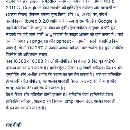
नेटवर्क पर छवि फ़ाइलों के प्रसारण समय को कम करने की उम्मीद थी। 8,
2011 पर, Google ने वेबप समर्थन को हानिरहित संपीड़न और पारदर्शी रंग
(अल्फा चैनल) फ़ंक्शन बनाना शुरू किया, और 16, 2012 पर, संदर्भ
वास्तविकता libwep 0.2.0 आधिकारिक रूप से समर्थित है। Google के
पहले के परीक्षणों के अनुसार, वेबप का हानिरहित संपीड़न अनुपात 45% द्वारा
नेटवर्क पर पाई जाने वाली png फ़ाइलों के फ़ाइल आकार को कम करता है। यहां
तक कि अगर इन pngक्रश और ppnout का उपयोग करके संसाधित किया
जाता है, तो भी वेबप 28% से फ़ाइल आकार को कम कर सकता है। द्वारा समर्थित
पिक्सेल की अधिकतम संख्या
वेबप 16383x 16383 है। लोसी-संपीड़ित वेब केवल 8-बिट यूव 4:2:0
प्रारूप का समर्थन करता है। हानिरहित संपीड़न (प्रतिवर्ती संपीड़न) वेबp vp8l
एन्कोडिंग और 8-बिट आर्गब रंग स्थान का समर्थन करता है। चाहे वह हानिरहित
हो या हानिरहित संपीड़न, यह अल्फा पारदर्शी चैनल, आइसc रंग विन्यास और
xmp व्याख्या डेटा का समर्थन करता है।
वेब में स्थिर और गतिशील दोनों प्रकार हैं। गतिशील वेबप (एनिमेटेड वेबप),
हानिरहित संपीड़न, आइसc रंग विन्यास, xmp व्याख्या डेटा, अल्फा पारदर्शी
चैनल का समर्थन करता है।
तकनीकी