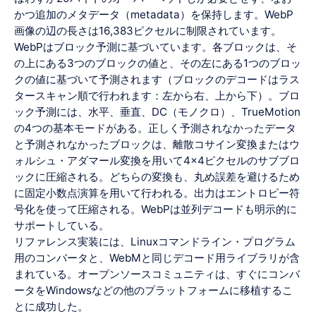
かつ追加のメタデータ（metadata）を保持します。WebP
画像の辺の長さは16,383ピクセルに制限されています。
WebPはブロック予測に基づいています。各ブロックは、そ
の上にある3つのブロックの値と、その左にある1つのブロッ
クの値に基づいて予測されます（ブロックのデコードはラス
タースキャン順で行われます：左から右、上から下）。ブロ
ック予測には、水平、垂直、DC（モノクロ）、TrueMotion
の4つの基本モードがある。正しく予測されなかったデータ
と予測されなかったブロックは、離散コサイン変換またはウ
ォルシュ・アダマール変換を用いて4×4ピクセルのサブブロ
ックに圧縮される。どちらの変換も、丸め誤差を避けるため
に固定小数点演算を用いて行われる。出力はエントロピー符
号化を使って圧縮される。WebPは並列デコードも明示的に
サポートしている。
リファレンス実装には、Linuxコマンドライン・プログラム
用のコンバータと、WebMと同じデコード用ライブラリが含
まれている。オープンソースコミュニティは、すぐにコンバ
ータをWindowsなどの他のプラットフォームに移植するこ
とに成功した。