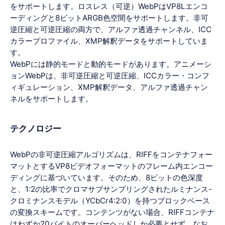
をサポートします。ロスレス（可逆）WebPはVP8Lエンコ
ーディングと8ビットARGB色空間をサポートします。非可
逆圧縮と可逆圧縮の両方で、アルファ透過チャンネル、ICC
カラープロファイル、XMP解釈データをサポートしていま
す。
WebPには静的モードと動的モードがあります。アニメーシ
ョンWebPは、非可逆圧縮と可逆圧縮、ICCカラー・コンフ
ィギュレーション、XMP解釈データ、アルファ透過チャン
ネルをサポートします。
テクノロジー
WebPの非可逆圧縮アルゴリズムは、RIFFをコンテナフォー
マットとするVP8ビデオフォーマットのフレーム内エンコー
ディングに基づいています。そのため、8ビットの色深度
と、1:2の比率でクロマサブサンプリングされたルミナンス-
クロミナンスモデル（YCbCr4:2:0）を持つブロックベース
の変換スキームです。コンテンツがない場合、RIFFコンテナ
はわずか20バイトのオーバーヘッドしか必要とせず、なお