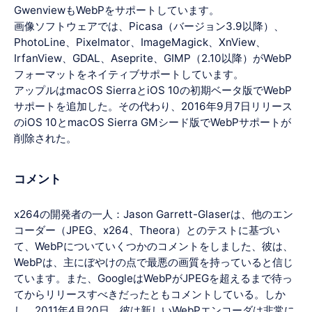
GwenviewもWebPをサポートしています。
画像ソフトウェアでは、Picasa（バージョン3.9以降）、
PhotoLine、Pixelmator、ImageMagick、XnView、
IrfanView、GDAL、Aseprite、GIMP（2.10以降）がWebP
フォーマットをネイティブサポートしています。
アップルはmacOS SierraとiOS 10の初期ベータ版でWebP
サポートを追加した。その代わり、2016年9月7日リリース
のiOS 10とmacOS Sierra GMシード版でWebPサポートが
削除された。
コメント
x264の開発者の一人：Jason Garrett-Glaserは、他のエン
コーダー（JPEG、x264、Theora）とのテストに基づい
て、WebPについていくつかのコメントをしました、彼は、
WebPは、主にぼやけの点で最悪の画質を持っていると信じ
ています。また、GoogleはWebPがJPEGを超えるまで待っ
てからリリースすべきだったともコメントしている。しか
し、2011年4月20日、彼は新しいWebPエンコーダは非常に