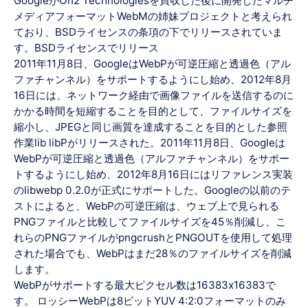
GoogleがOn2 Technologiesを買収した後に開発したマルチ
メディアフォーマットWebMの姉妹プロジェクトと考えられ
ており、BSDライセンスの条項の下でリリースされていま
す。BSDライセンスでリリース
2011年11月8日、GoogleはWebPが可逆圧縮と透過色（アル
ファチャンネル）をサポートするようにし始め、2012年8月
16日には、ネットワーク経由で画像ファイルを送信するのに
かかる時間を短縮することを目的として、ファイルサイズを
縮小し、JPEGと同じ画質を達成することを目的とした参照
作業lib libPがリリースされた。2011年11月8日、Googleは
WebPが可逆圧縮と透過色（アルファチャンネル）をサポー
トするようにし始め、2012年8月16日にはリファレンス実装
のlibwebp 0.2.0が正式にサポートした。Googleの以前のテ
ストによると、WebPの可逆圧縮は、ウェブ上で見られる
PNGファイルと比較してファイルサイズを45％削減し、こ
れらのPNGファイルがpngcrushとPNGOUTを使用して処理
された場合でも、WebPはまだ28％のファイルサイズを削減
します。
WebPがサポートする最大ピクセル数は16383x16383で
す。 ロッシーWebPは8ビットYUV 4:2:0フォーマットのみ