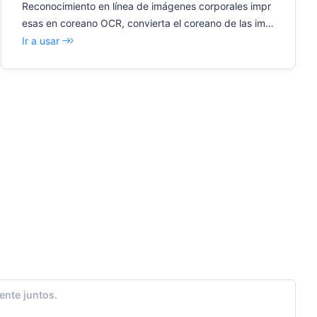
Reconocimiento en línea de imágenes corporales impr
esas en coreano OCR, convierta el coreano de las imá
genes en texto editable
Ir a usar