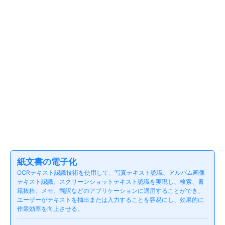
紙文書の電子化
OCRテキスト認識技術を使用して、写真テキスト認識、アルバム画像
テキスト認識、スクリーンショットテキスト認識を実現し、検索、書
籍抜粋、メモ、翻訳などのアプリケーションに適用することができ、
ユーザーがテキストを抽出または入力することを容易にし、効果的に
作業効率を向上させる。