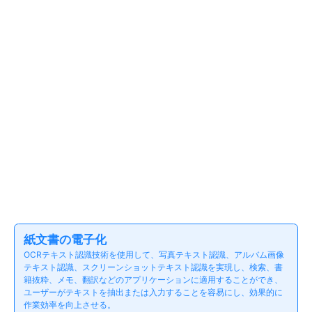
紙文書の電子化
OCRテキスト認識技術を使用して、写真テキスト認識、アルバム画像
テキスト認識、スクリーンショットテキスト認識を実現し、検索、書
籍抜粋、メモ、翻訳などのアプリケーションに適用することができ、
ユーザーがテキストを抽出または入力することを容易にし、効果的に
作業効率を向上させる。