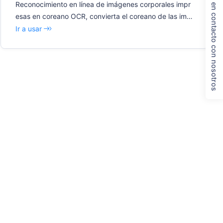
Póngase en contacto con nosotros
Reconocimiento en línea de imágenes corporales impr
esas en coreano OCR, convierta el coreano de las imá
genes en texto editable
Ir a usar