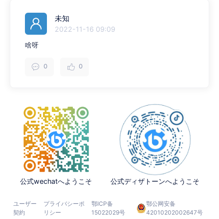
未知
2022-11-16 09:09
啥呀
0
0
公式wechatへようこそ
公式ディザトーンへようこそ
ユーザー
プライバシーポ
鄂ICP备
鄂公网安备
契約
リシー
15022029号
42010202002647号