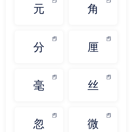
元
角
分
厘
毫
丝
忽
微