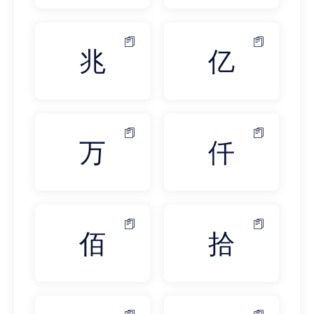
兆
亿
万
仟
佰
拾