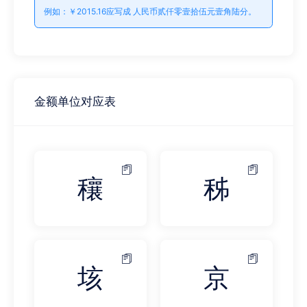
例如：￥2015.16应写成 人民币贰仟零壹拾伍元壹角陆分。
金额单位对应表
穰
秭
垓
京