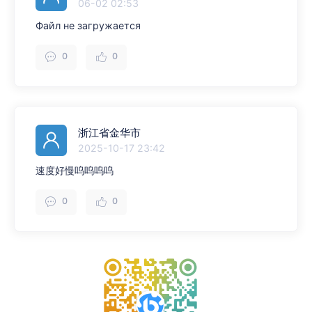
06-02 02:53
Файл не загружается
0
0
浙江省金华市
2025-10-17 23:42
速度好慢呜呜呜呜
0
0