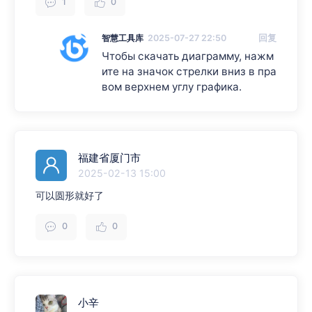
1
0
智慧工具库
2025-07-27 22:50
回复
Чтобы скачать диаграмму, нажм
ите на значок стрелки вниз в пра
вом верхнем углу графика.
福建省厦门市
2025-02-13 15:00
可以圆形就好了
0
0
小辛