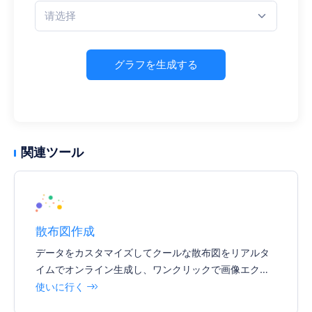
请选择
グラフを生成する
関連ツール
散布図作成
データをカスタマイズしてクールな散布図をリアルタ
イムでオンライン生成し、ワンクリックで画像エクス
ポートをサポートし、様々なドキュメントやレポート
使いに行く
を簡単に挿入できます。