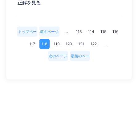
正解を見る
トップペー
前のページ
...
113
114
115
116
ジ
117
118
119
120
121
122
...
次のページ
最後のペー
ジ