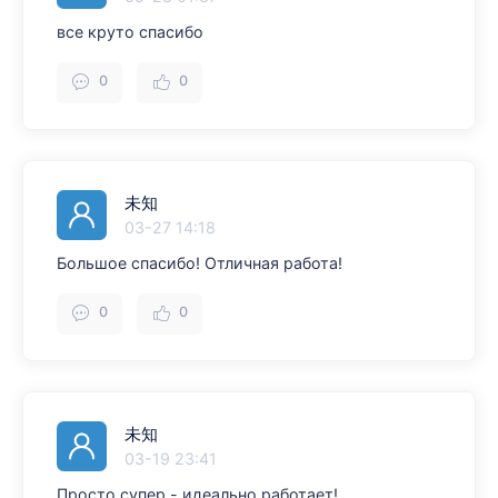
все круто спасибо
0
0
未知
03-27 14:18
Большое спасибо! Отличная работа!
0
0
未知
03-19 23:41
Просто супер - идеально работает!