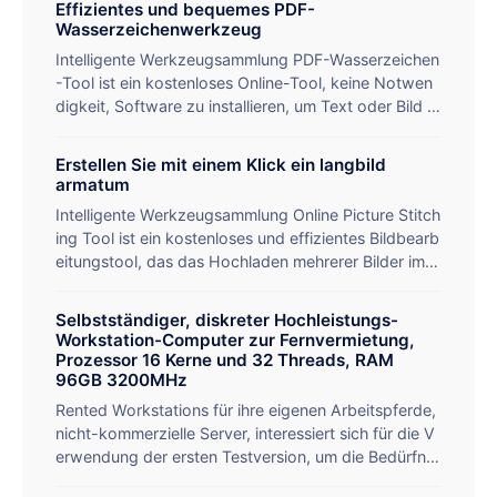
Effizientes und bequemes PDF-
Wasserzeichenwerkzeug
Intelligente Werkzeugsammlung PDF-Wasserzeichen
-Tool ist ein kostenloses Online-Tool, keine Notwen
digkeit, Software zu installieren, um Text oder Bild W
asserzeichen für PDF hinzufügen, Unterstützung für
benutzerdefinierte Inhalte, Lage, Transparenz und Dr
Erstellen Sie mit einem Klick ein langbild
ehwinkel, Echtzeit-Vorschau des Effekts, um das Do
armatum
kument zu schützen Copyright-Sicherheit. Die Oper
Intelligente Werkzeugsammlung Online Picture Stitch
ation ist einfach in drei Schritten zu vervollständigen,
ing Tool ist ein kostenloses und effizientes Bildbearb
anwendbar auf Unternehmensdokumente, akademis
eitungstool, das das Hochladen mehrerer Bilder im S
che Papiere und andere Szenarien, Cloud-Verarbeitu
tapel unterstützt und diese auf intelligente Weise zu l
ng, um die Datensicherheit zu gewährleisten.
angen Bildern zusammenfügt. Benutzer können die
Selbstständiger, diskreter Hochleistungs-
Reihenfolge der Bilder frei einstellen, den Abstand un
Workstation-Computer zur Fernvermietung,
d die Zusammenführungsrichtung (vertikal/horizonta
Prozessor 16 Kerne und 32 Threads, RAM
l) festlegen, der Vorgang ist in drei Schritten einfach
96GB 3200MHz
zu erledigen. Keine Notwendigkeit, Software zu inst
Rented Workstations für ihre eigenen Arbeitspferde,
allieren, öffnen Sie die Webseite verwendet werden
nicht-kommerzielle Server, interessiert sich für die V
kann, geeignet für die Erstellung von WeChat lange
erwendung der ersten Testversion, um die Bedürfnis
Bilder, E-Commerce-Detailseiten, Reise-Alben und a
se der formalen Transaktion zu erfüllen, zuerst verw
ndere Szenarien, ist ein praktisches Werkzeug zur V