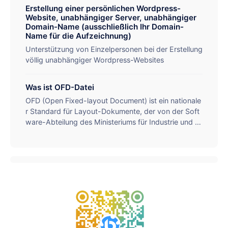
enden und dann zahlen, nicht mit keiner Gebühr zufri
Erstellung einer persönlichen Wordpress-
erbesserung der Arbeitseffizienz.
eden. Die Verwendung von Windows kommt mit ein
Website, unabhängiger Server, unabhängiger
em Remote-Desktop-Software-Link, keine Notwen
Domain-Name (ausschließlich Ihr Domain-
digkeit, eine separate herunterladen. Wenn Sie eine
Name für die Aufzeichnung)
höhere Konfiguration benötigen, willkommen zu chat
Unterstützung von Einzelpersonen bei der Erstellung
ten privat.
völlig unabhängiger Wordpress-Websites
Was ist OFD-Datei
OFD (Open Fixed-layout Document) ist ein nationale
r Standard für Layout-Dokumente, der von der Soft
ware-Abteilung des Ministeriums für Industrie und In
formationstechnologie unter der Leitung des China I
nstitute of Electronic Technology Standardisation en
twickelt und von der Layout-Autorengruppe festgel
egt wurde. Er gehört zu einem autonomen Format in
China, um die Inkonsistenzen im Format elektronisch
er Dokumente von Regierungsstellen und Parteiorga
nen zu beseitigen und die Speicherung, das Lesen u
nd die Bearbeitung elektronischer Dokumente zu erl
eichtern. Der nationale Standard für Layout-Dokume