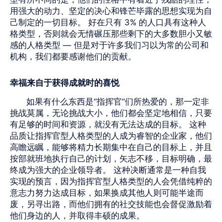
用强大的动力、坚定的决心和锋芒毕露的思想实现为自
己制定的一切目标。 好在只有 3% 的人口具有这种人
格类型，否则就会无情碾压那些剩下的大多数胆小又敏
感的人格类型 — 但是对于许多我们习以为常的公司和
机构，我们都要感谢他们的贡献。
幸福来自于获得成就时的喜悦
如果有什么东西是“指挥官”们所热爱的，那一定非
挑战莫属，无论挑战大小，他们都会坚定地相信，只要
有足够的时间和资源，就没有无法达成的目标。 这种
品质让指挥官型人格类型的人成为睿智的企业家，他们
高瞻远瞩，能够将精力长期集中在自己的目标上，并且
按部就班地执行自己的计划，矢志不移，目标明确，最
终成为强大的企业领导者。 这种决断通常是一种自我
实现的预言，因为指挥官型人格类型的人会凭借纯粹的
意志力努力达成目标，如果换成其他人则可能半途而
废，另寻出路，而他们拥有的社交技能也会督促激励着
他们身边的人，并取得丰硕的成果。