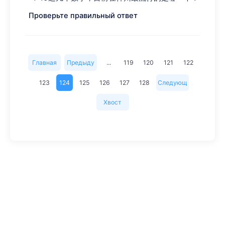
Проверьте правильный ответ
Главная
Предыду
...
119
120
121
122
щая
123
124
125
126
127
128
Следующ
страница
ий
Хвост
страницы