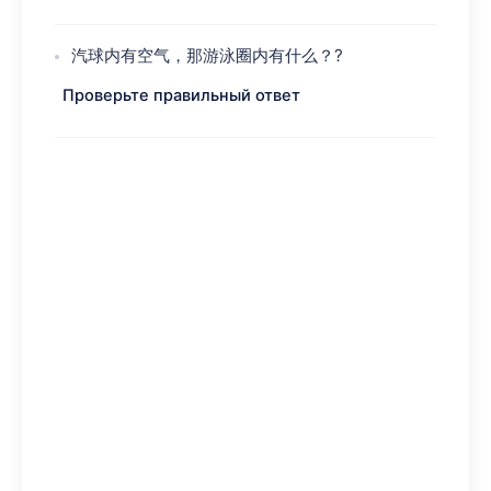
汽球内有空气，那游泳圈内有什么？?
Проверьте правильный ответ