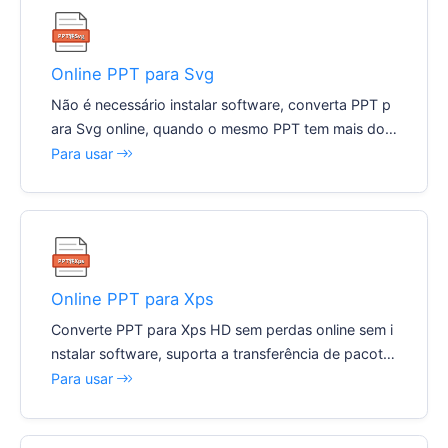
Online PPT para Svg
Não é necessário instalar software, converta PPT p
ara Svg online, quando o mesmo PPT tem mais do
que uma página, o sistema produzirá automaticame
Para usar
nte vários ficheiros Svg.
Online PPT para Xps
Converte PPT para Xps HD sem perdas online sem i
nstalar software, suporta a transferência de pacote
s com um clique.
Para usar