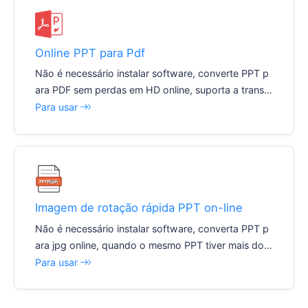
Online PPT para Pdf
Não é necessário instalar software, converte PPT p
ara PDF sem perdas em HD online, suporta a transfe
rência de pacotes com uma só tecla.
Para usar
Imagem de rotação rápida PPT on-line
Não é necessário instalar software, converta PPT p
ara jpg online, quando o mesmo PPT tiver mais do q
ue uma página, o sistema produzirá automaticamen
Para usar
te mais do que uma imagem.