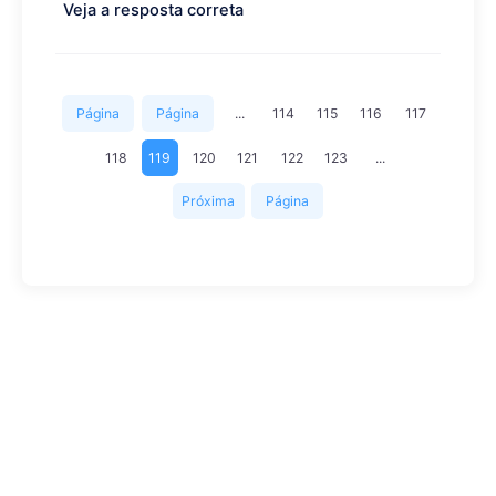
Veja a resposta correta
Página
Página
...
114
115
116
117
inicial
anterior
118
119
120
121
122
123
...
Próxima
Página
página
final