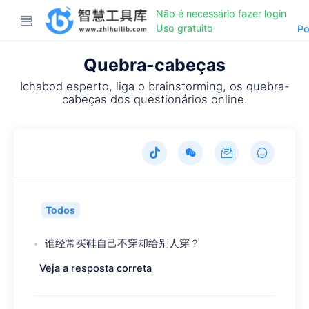
Não é necessário fazer login
Uso gratuito
Po
Quebra-cabeças
Ichabod esperto, liga o brainstorming, os quebra-
cabeças dos questionários online.
Todos
谁经常买鞋自己不穿却给别人穿？
Veja a resposta correta