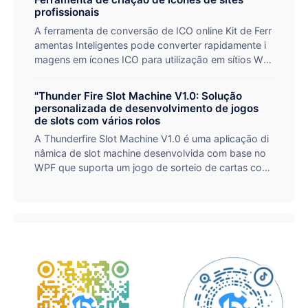
profissionais
A ferramenta de conversão de ICO online Kit de Ferr
amentas Inteligentes pode converter rapidamente i
magens em ícones ICO para utilização em sítios We
b, suporta vários tamanhos padrão de 16px-512px
e ajustes de rotação em tempo real, sendo fácil de u
"Thunder Fire Slot Machine V1.0: Solução
tilizar em três passos. Não é necessário instalar soft
personalizada de desenvolvimento de jogos
ware profissional, a sua utilização é totalmente grat
de slots com vários rolos
uita e é a escolha ideal para os programadores e de
A Thunderfire Slot Machine V1.0 é uma aplicação di
signers web criarem ícones favicon.
nâmica de slot machine desenvolvida com base no
WPF que suporta um jogo de sorteio de cartas com
vários rolos e contém combinações ricas de mapas,
personagens e armas para cenários de jogo e entret
enimento. Fornecemos serviços personalizados de d
esenvolvimento de software para slot machines par
a responder a diversas necessidades.