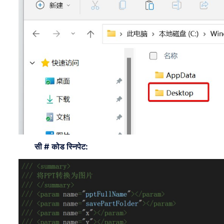
सी # कोड स्निपेट: