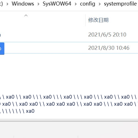
\ \ xa0 \ \ xa0 \ \ \ xa0 \ \ \ xa0 \ \ \ xa0 \ \ \ xa0 \ \ xa0 \ \
a0 xa0 \ \ xa0 xa0 \ \ xa0 xa0 xa0 \ \ xa0 xa0 \ \ \ xa0 xa0 \ 
\ \ \ \ \ \ \ xa0