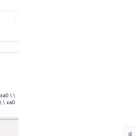
 xa0 \ \
\ \ xa0