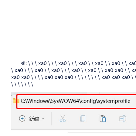
सी: \ \ \ xa0 \ \ \ xa0 \ \ \ xa0 \ \ xa0 \ \ xa0 \ \ xa
\ xa0 \ \ \ xa0 \ \ xa0 \ \ \ xa0 \ \ xa0 \ \ xa0 xa0 \ \
xa0 xa0 \ \ \ \ xa0 xa0 xa0 \ \ \ \ \ \ \ \ xa0 xa0 xa0 \ \ \ 
\ \ \ \ \ \ \