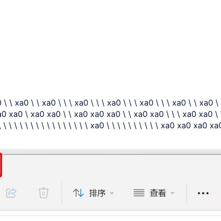
0 \ \ xa0 \ \ xa0 \ \ \ xa0 \ \ \ xa0 \ \ \ xa0 \ \ \ xa0 \ \ xa0 \
 xa0 xa0 \ xa0 xa0 \ \ xa0 xa0 xa0 \ \ xa0 xa0 \ \ \ xa0 xa0 \ 
\ \ \ \ \ \ \ \ \ \ \ \ \ \ \ xa0 \ \ \ \ \ \ \ \ \ \ xa0 xa0 xa0 xa