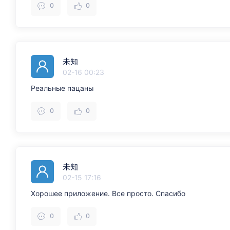
0
0
未知
02-16 00:23
Реальные пацаны
0
0
未知
02-15 17:16
Хорошее приложение. Все просто. Спасибо
0
0