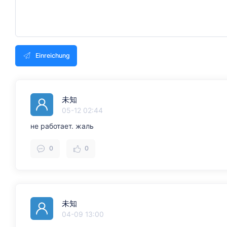
Einreichung
未知
05-12 02:44
не работает. жаль
0
0
未知
04-09 13:00