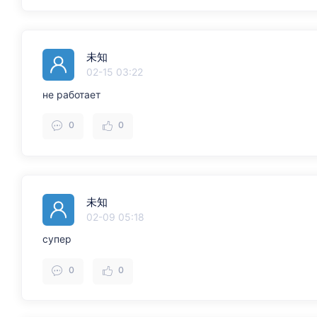
未知
02-15 03:22
не работает
0
0
未知
02-09 05:18
супер
0
0