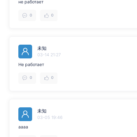
не работает
0
0
未知
03-14 21:27
Не работает
0
0
未知
03-05 19:46
аааа